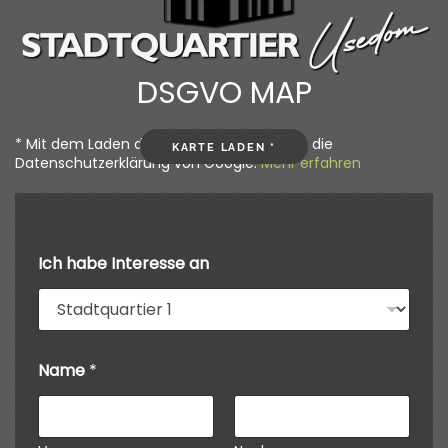
DSGVO MAP
* Mit dem Laden der Karte akzeptieren Sie die
KARTE LADEN *
Datenschutzerklärung von Google.
Mehr erfahren
Ich habe Interesse an
Name
*